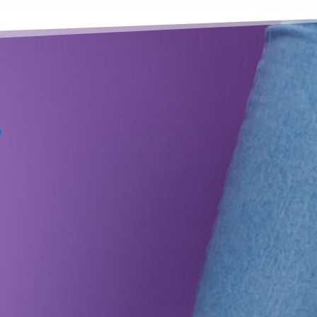
o
ver