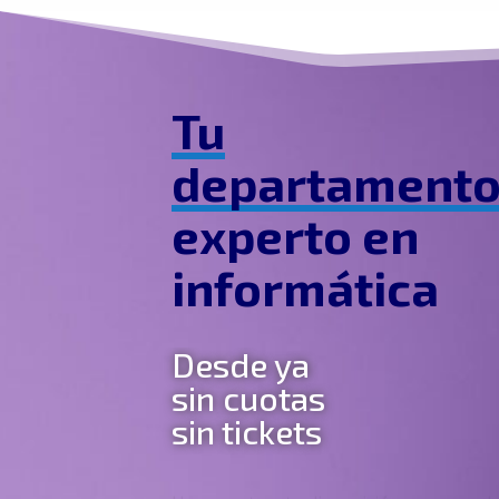
Tu
departament
experto en
informática
Desde ya
sin cuotas
sin tickets
Un experto a tu disposición para resol