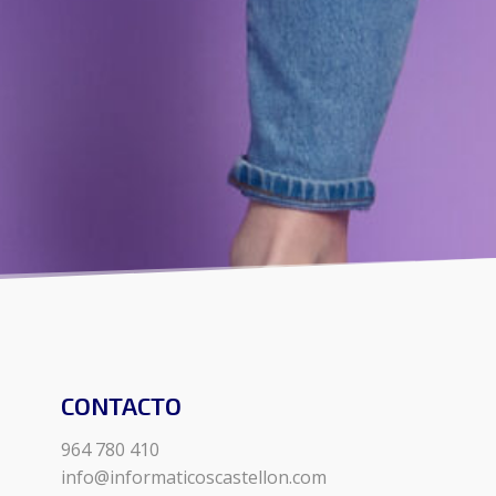
CONTACTO
964 780 410
info@informaticoscastellon.com