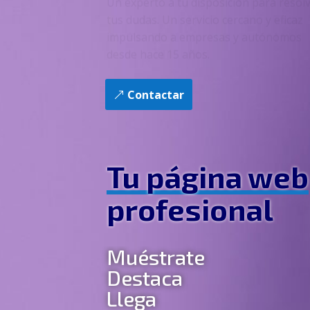
tus dudas. Un servicio cercano y eficaz
impulsando a empresas y autónomos
desde hace 15 años.
Contactar
Tu página web
profesional
Muéstrate
Destaca
Llega