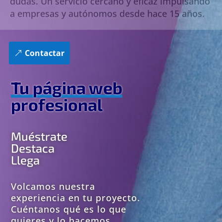
a empresas y autónomos desde hace 15 años.
Contactar
Tu página web
profesional
Muéstrate
Destaca
Llega
Volcamos nuestra
experiencia en tu proyecto.
Cuéntanos qué es lo que
quieres y lo hacemos